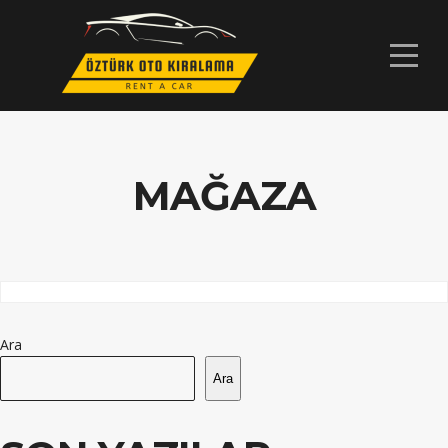
MAĞAZA
Ara
Ara