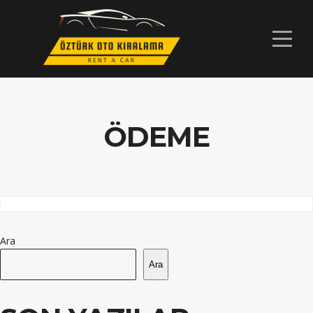
ÖDEME
Ara
Ara